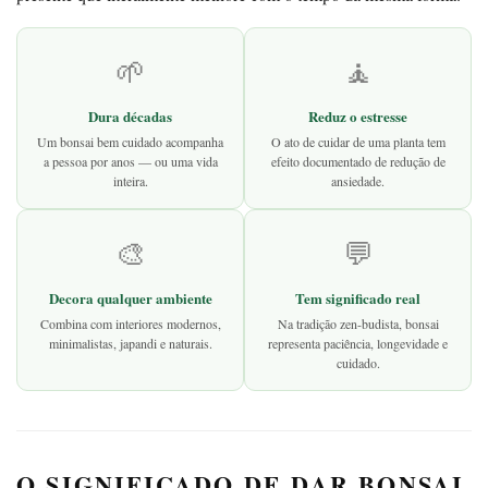
🌱
🧘
Dura décadas
Reduz o estresse
Um bonsai bem cuidado acompanha
O ato de cuidar de uma planta tem
a pessoa por anos — ou uma vida
efeito documentado de redução de
inteira.
ansiedade.
🎨
💬
Decora qualquer ambiente
Tem significado real
Combina com interiores modernos,
Na tradição zen-budista, bonsai
minimalistas, japandi e naturais.
representa paciência, longevidade e
cuidado.
O SIGNIFICADO DE DAR BONSAI