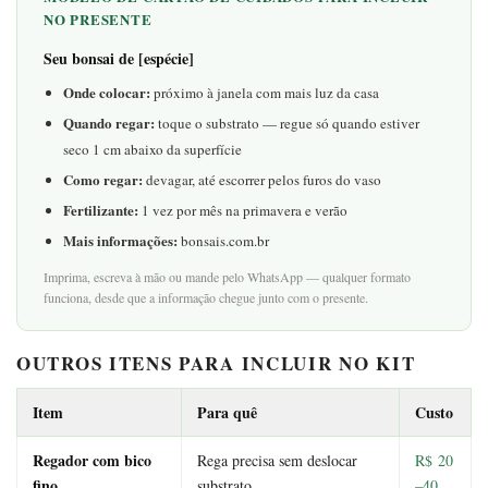
NO PRESENTE
Seu bonsai de [espécie]
Onde colocar:
próximo à janela com mais luz da casa
Quando regar:
toque o substrato — regue só quando estiver
seco 1 cm abaixo da superfície
Como regar:
devagar, até escorrer pelos furos do vaso
Fertilizante:
1 vez por mês na primavera e verão
Mais informações:
bonsais.com.br
Imprima, escreva à mão ou mande pelo WhatsApp — qualquer formato
funciona, desde que a informação chegue junto com o presente.
OUTROS ITENS PARA INCLUIR NO KIT
Item
Para quê
Custo
Regador com bico
Rega precisa sem deslocar
R$ 20
fino
substrato
–40