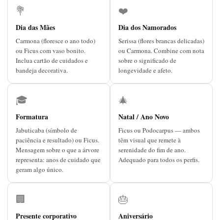
💐
❤️
Dia das Mães
Dia dos Namorados
Carmona (floresce o ano todo)
Serissa (flores brancas delicadas)
ou Ficus com vaso bonito.
ou Carmona. Combine com nota
Inclua cartão de cuidados e
sobre o significado de
bandeja decorativa.
longevidade e afeto.
🎓
🎄
Formatura
Natal / Ano Novo
Jabuticaba (símbolo de
Ficus ou Podocarpus — ambos
paciência e resultado) ou Ficus.
têm visual que remete à
Mensagem sobre o que a árvore
serenidade do fim de ano.
representa: anos de cuidado que
Adequado para todos os perfis.
geram algo único.
🏢
🎂
Presente corporativo
Aniversário