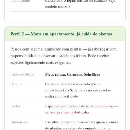
Incluir junto
Cartão com 5 regras básicas de cuidado (veja
modelo abaixo)
Perfil 2 — Mora em apartamento, já cuida de plantas
Pessoa com alguma intimidade com plantas — já sabe regar com
responsabilidade e observar a saúde das folhas. Pode receber
espécies ligeiramente mais exigentes.
Espécies ideais
Ficus retusa, Carmona, Schefflera
Por quê
Carmona floresce o ano todo (visual
impactante) e a Schefflera cria raízes sobre
rocha com facilidade
Evitar
Espécies que precisam de sol direto intenso —
serissa, junípero, jabuticaba
Diferencial
Escolha um vaso bonito — para quem já cuida
de plantas, a estética do conjunto importa