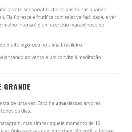
ma árvore sensorial. O cheiro das folhas quando
 Ela floresce e frutifica com relativa facilidade, e ver
ermelho intenso) é um exercício maravilhoso de
do muito vigorosa no clima brasileiro.
balançando ao vento é um convite à meditação
E GRANDE
resta de uma vez. Escolha
uma
dessas árvores.
todos os dias.
 Instagram, mas sim ter aquele momento de 10
e as únicas coisas que importam são você, a terra e