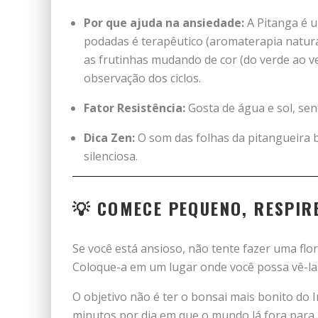
Por que ajuda na ansiedade:
A Pitanga é u
podadas é terapêutico (aromaterapia natural).
as frutinhas mudando de cor (do verde ao v
observação dos ciclos.
Fator Resistência:
Gosta de água e sol, sen
Dica Zen:
O som das folhas da pitangueira 
silenciosa.
💡 COMECE PEQUENO, RESPIR
Se você está ansioso, não tente fazer uma flo
Coloque-a em um lugar onde você possa vê-la 
O objetivo não é ter o bonsai mais bonito do
minutos por dia em que o mundo lá fora para, 