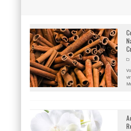
C
N
C
Vo
vi
Mu
A
R