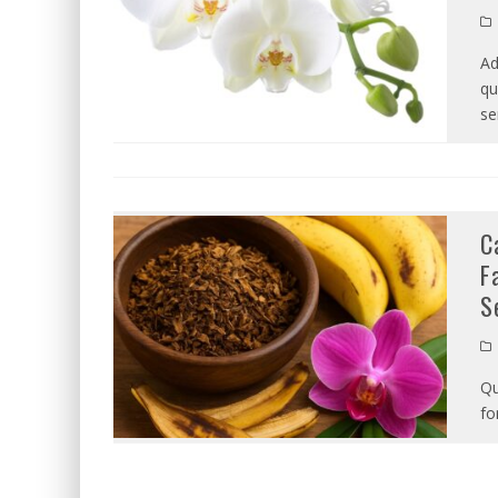
Ad
qu
s
C
F
S
Qu
fo