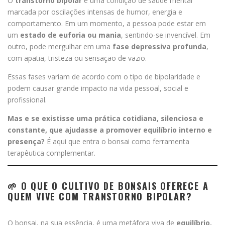
O
transtorno bipolar
é uma condição de saúde mental
marcada por oscilações intensas de humor, energia e
comportamento. Em um momento, a pessoa pode estar em
um
estado de euforia ou mania
, sentindo-se invencível. Em
outro, pode mergulhar em uma
fase depressiva profunda
,
com apatia, tristeza ou sensação de vazio.
Essas fases variam de acordo com o tipo de bipolaridade e
podem causar grande impacto na vida pessoal, social e
profissional.
Mas e se existisse uma prática cotidiana, silenciosa e
constante, que ajudasse a promover equilíbrio interno e
presença?
É aqui que entra o bonsai como ferramenta
terapêutica complementar.
🌱 O QUE O CULTIVO DE BONSAIS OFERECE A
QUEM VIVE COM TRANSTORNO BIPOLAR?
O bonsai, na sua essência, é uma metáfora viva de
equilíbrio,