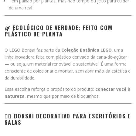
Têm paixão por plantas, mas não tempo ou jeito para cuidar
de uma real
🌿 ECOLÓGICO DE VERDADE: FEITO COM
PLÁSTICO DE PLANTA
O LEGO Bonsai faz parte da
Coleção Botânica LEGO
, uma
linha inovadora feita com plástico derivado da cana-de-açúcar
— ou seja, um material renovável e sustentável. É uma forma
consciente de colecionar e montar, sem abrir mão da estética e
da durabilidade.
Essa escolha reforça o propósito do produto:
conectar você à
natureza
, mesmo que por meio de bloquinhos.
🧘‍♂️ BONSAI DECORATIVO PARA ESCRITÓRIOS E
SALAS