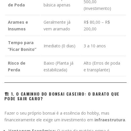
500,00
de Poda
básica apenas
(Investimento)
Arames e
Geralmente já
R$ 80,00 – R$
Insumos
vem aramado
200,00
Tempo para
Imediato (0 dias)
3 a 10 anos
“Ficar Bonito”
Risco de
Baixo (Planta já
Alto (Erros de poda
Perda
estabilizada)
e transplante)
🏗️ 1. O CAMINHO DO BONSAI CASEIRO: O BARATO QUE
PODE SAIR CARO?
Fazer o seu próprio bonsai é a essência do hobby, mas
financeiramente ele exige um investimento em
infraestrutura
.
Vantagem Econômica:
O custo da matéria-prima é