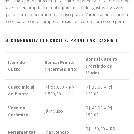
finalizado pode parecer um “assalto” à primeira vista, o custo de
fazer o seu próprio exemplar pode esconder gastos invisíveis
que pesam no orçamento a longo prazo. Vamos abrir a planilha
e comparar o que compensa mais de acordo com o seu perfil.
📊 COMPARATIVO DE CUSTOS: PRONTO VS. CASEIRO
Bonsai Caseiro
Item de
Bonsai Pronto
(Partindo da
Custo
(Intermediário)
Muda)
Custo Inicial
R$ 550,00 – R$
R$ 30,00 – R$
da Planta
1.500,00
120,00
Vaso de
R$ 40,00 – R$
Já incluso
Cerâmica
150,00
R$ 150,00 – R$
Ferramentas
Manutenção