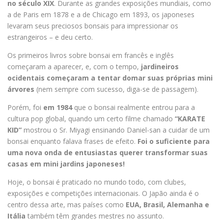
no século XIX
. Durante as grandes exposições mundiais, como
a de Paris em 1878 e a de Chicago em 1893, os japoneses
levaram seus preciosos bonsais para impressionar os
estrangeiros – e deu certo.
Os primeiros livros sobre bonsai em francês e inglês
começaram a aparecer, e, com o tempo,
jardineiros
ocidentais começaram a tentar domar suas próprias mini
árvores
(nem sempre com sucesso, diga-se de passagem).
Porém, foi
em 1984
que o bonsai realmente entrou para a
cultura pop global, quando um certo filme chamado
“KARATE
KID”
mostrou o Sr. Miyagi ensinando Daniel-san a cuidar de um
bonsai enquanto falava frases de efeito.
Foi o suficiente para
uma nova onda de entusiastas querer transformar suas
casas em mini jardins japoneses!
Hoje, o bonsai é praticado no mundo todo, com clubes,
exposições e competições internacionais. O Japão ainda é o
centro dessa arte, mas países como
EUA, Brasil, Alemanha e
Itália
também têm grandes mestres no assunto.