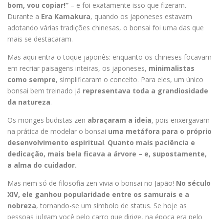
bom, vou copiar!”
– e foi exatamente isso que fizeram.
Durante a
Era Kamakura
, quando os japoneses estavam
adotando várias tradições chinesas, o bonsai foi uma das que
mais se destacaram.
Mas aqui entra o toque japonês: enquanto os chineses focavam
em recriar paisagens inteiras, os japoneses,
minimalistas
como sempre
, simplificaram o conceito. Para eles, um único
bonsai bem treinado já
representava toda a grandiosidade
da natureza
.
Os monges budistas zen
abraçaram a ideia
, pois enxergavam
na prática de modelar o bonsai
uma metáfora para o próprio
desenvolvimento espiritual
.
Quanto mais paciência e
dedicação, mais bela ficava a árvore – e, supostamente,
a alma do cuidador.
Mas nem só de filosofia zen vivia o bonsai no Japão!
No século
XIV, ele ganhou popularidade entre os samurais e a
nobreza
, tornando-se um símbolo de status. Se hoje as
pessoas julgam você pelo carro que dirige, na época era pelo