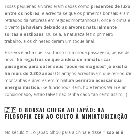
Essas pequenas árvores eram dadas como
presentes de luxo
entre os nobres
, e acredita-se que os primeiros bonsais eram
retirados da natureza em regiões montanhosas, onde o clima e
o vento
já haviam deixado as árvores naturalmente
tortas e estilosas
. Ou seja, a natureza fez o primeiro
trabalho, e os chineses deram um toque final.
E se você acha que isso foi só uma moda passageira, pense de
novo:
há registros de que a ideia de miniaturizar
paisagens para obter seus “poderes mágicos” já existia
há mais de 2.300 anos!
Os antigos acreditavam que reproduzir
montanhas e árvores em miniatura
permitia acessar sua
energia mística
. (Se funcionou? Bem, hoje temos Wi-Fi e ar-
condicionado, então talvez não tenha dado tão certo assim…)
🇯🇵 O BONSAI CHEGA AO JAPÃO: DA
FILOSOFIA ZEN AO CULTO À MINIATURIZAÇÃO
No século XII, o Japão olhou para a China e disse:
“Isso aí é