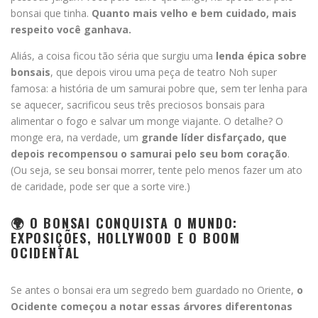
bonsai que tinha.
Quanto mais velho e bem cuidado, mais
respeito você ganhava.
Aliás, a coisa ficou tão séria que surgiu uma
lenda épica sobre
bonsais
, que depois virou uma peça de teatro Noh super
famosa: a história de um samurai pobre que, sem ter lenha para
se aquecer, sacrificou seus três preciosos bonsais para
alimentar o fogo e salvar um monge viajante. O detalhe? O
monge era, na verdade, um
grande líder disfarçado, que
depois recompensou o samurai pelo seu bom coração
.
(Ou seja, se seu bonsai morrer, tente pelo menos fazer um ato
de caridade, pode ser que a sorte vire.)
🌍 O BONSAI CONQUISTA O MUNDO:
EXPOSIÇÕES, HOLLYWOOD E O BOOM
OCIDENTAL
Se antes o bonsai era um segredo bem guardado no Oriente,
o
Ocidente começou a notar essas árvores diferentonas