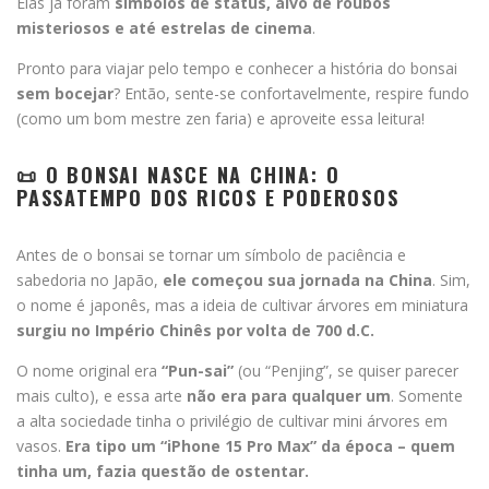
Elas já foram
símbolos de status, alvo de roubos
misteriosos e até estrelas de cinema
.
Pronto para viajar pelo tempo e conhecer a história do bonsai
sem bocejar
? Então, sente-se confortavelmente, respire fundo
(como um bom mestre zen faria) e aproveite essa leitura!
📜 O BONSAI NASCE NA CHINA: O
PASSATEMPO DOS RICOS E PODEROSOS
Antes de o bonsai se tornar um símbolo de paciência e
sabedoria no Japão,
ele começou sua jornada na China
. Sim,
o nome é japonês, mas a ideia de cultivar árvores em miniatura
surgiu no Império Chinês por volta de 700 d.C.
O nome original era
“Pun-sai”
(ou “Penjing”, se quiser parecer
mais culto), e essa arte
não era para qualquer um
. Somente
a alta sociedade tinha o privilégio de cultivar mini árvores em
vasos.
Era tipo um “iPhone 15 Pro Max” da época – quem
tinha um, fazia questão de ostentar.