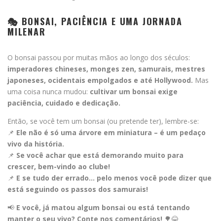
🎭 BONSAI, PACIÊNCIA E UMA JORNADA
MILENAR
O bonsai passou por muitas mãos ao longo dos séculos:
imperadores chineses, monges zen, samurais, mestres
japoneses, ocidentais empolgados e até Hollywood.
Mas
uma coisa nunca mudou:
cultivar um bonsai exige
paciência, cuidado e dedicação.
Então, se você tem um bonsai (ou pretende ter), lembre-se:
📌
Ele não é só uma árvore em miniatura – é um pedaço
vivo da história.
📌
Se você achar que está demorando muito para
crescer, bem-vindo ao clube!
📌
E se tudo der errado… pelo menos você pode dizer que
está seguindo os passos dos samurais!
📢
E você, já matou algum bonsai ou está tentando
manter o seu vivo? Conte nos comentários!
🌳😂