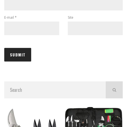
E-mail
*
Site